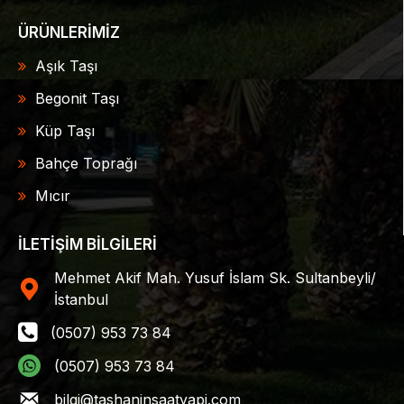
ÜRÜNLERİMİZ
Aşık Taşı
Begonit Taşı
Küp Taşı
Bahçe Toprağı
Mıcır
İLETİŞİM BİLGİLERİ
Mehmet Akif Mah. Yusuf İslam Sk. Sultanbeyli/
İstanbul
(0507) 953 73 84
(0507) 953 73 84
bilgi@tashaninsaatyapi.com