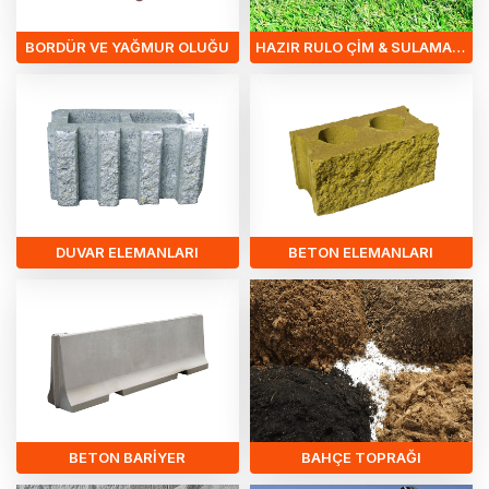
BORDÜR VE YAĞMUR OLUĞU
HAZIR RULO ÇIM & SULAMA SISTEMLERI
DUVAR ELEMANLARI
BETON ELEMANLARI
BETON BARIYER
BAHÇE TOPRAĞI