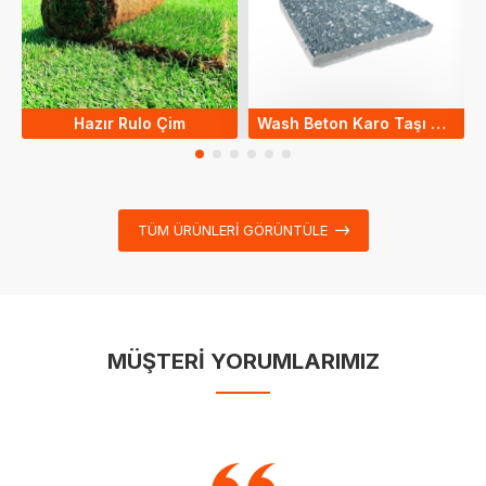
Hazır Rulo Çim
Wash Beton Karo Taşı 40*40
TÜM ÜRÜNLERI GÖRÜNTÜLE
MÜŞTERİ YORUMLARIMIZ