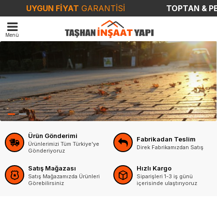
UYGUN FİYAT
GARANTİSİ
TOPTAN & PE
Ürün Gönderimi
Fabrikadan Teslim
Ürünlerimizi Tüm Türkiye'ye
Direk Fabrikamızdan Satış
Gönderiyoruz
Satış Mağazası
Hızlı Kargo
Satış Mağazamızda Ürünleri
Siparişleri 1-3 iş günü
Görebilirsiniz
içerisinde ulaştırıyoruz