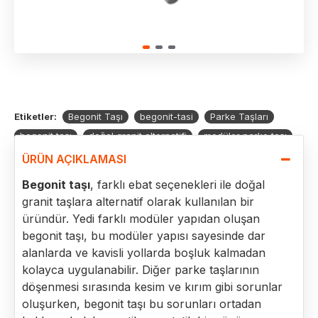
Etiketler:
Begonit Taşı
begonit-tasi
Parke Taşları
begonit taşı
doğal granit alternatifi
modüler parke taşı
kavisli yol döşeme taşı
dar alan döşeme taşı
ÜRÜN AÇIKLAMASI
kesim gerektirmeyen parke taşı
dekoratif parke taşı
Begonit taşı
, farklı ebat seçenekleri ile doğal
boşluksuz döşeme parke
granit taşlara alternatif olarak kullanılan bir
üründür. Yedi farklı modüler yapıdan oluşan
begonit taşı, bu modüler yapısı sayesinde dar
alanlarda ve kavisli yollarda boşluk kalmadan
kolayca uygulanabilir. Diğer parke taşlarının
döşenmesi sırasında kesim ve kırım gibi sorunlar
oluşurken, begonit taşı bu sorunları ortadan