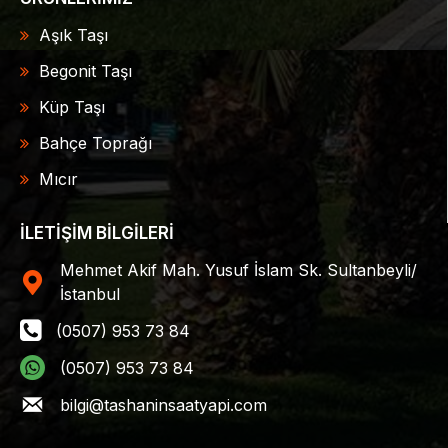
Aşık Taşı
Begonit Taşı
Küp Taşı
Bahçe Toprağı
Mıcır
İLETİŞİM BİLGİLERİ
Mehmet Akif Mah. Yusuf İslam Sk. Sultanbeyli/
İstanbul
(0507) 953 73 84
(0507) 953 73 84
bilgi@tashaninsaatyapi.com