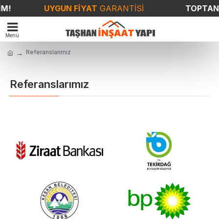
!
UYGUN FİYAT
GARANTİSİ
TOPTAN &
Referanslarımız
Referanslarımız