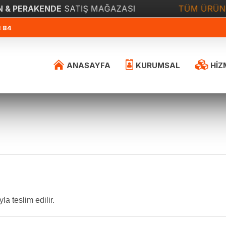
 PERAKENDE
SATIŞ MAĞAZASI
TÜM ÜRÜNL
3 84
ANASAYFA
KURUMSAL
HİZ
la teslim edilir.