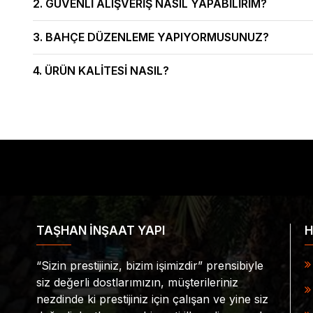
2. GÜVENLI ALIŞVERIŞ NASIL YAPABILIRIM?
3. BAHÇE DÜZENLEME YAPIYORMUSUNUZ?
4. ÜRÜN KALITESI NASIL?
TAŞHAN İNŞAAT YAPI
H
“Sizin prestijiniz, bizim işimizdir” prensibiyle
siz değerli dostlarımızın, müşterileriniz
nezdinde ki prestijiniz için çalışan ve yine siz