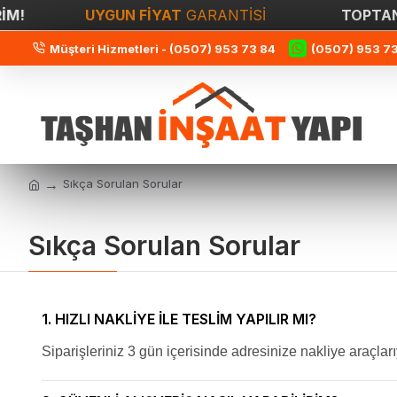
!
UYGUN FİYAT
GARANTİSİ
TOPTAN &
Müşteri Hizmetleri - (0507) 953 73 84
(0507) 953 7
Sıkça Sorulan Sorular
Sıkça Sorulan Sorular
1. HIZLI NAKLIYE ILE TESLIM YAPILIR MI?
Siparişleriniz 3 gün içerisinde adresinize nakliye araçlarıy